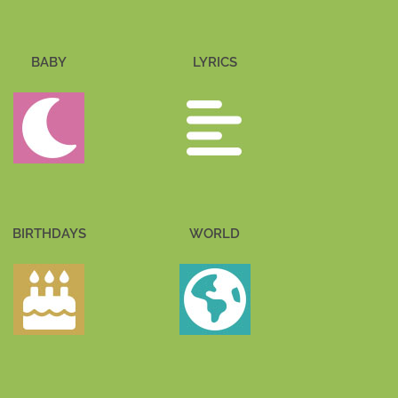
BABY
LYRICS
BIRTHDAYS
WORLD