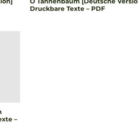
ion]
O Tannenbaum [Deutsche Versio
Druckbare Texte – PDF
n
exte –