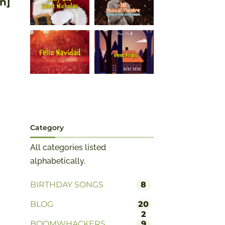
n]
Category
All categories listed
alphabetically.
BIRTHDAY SONGS
8
BLOG
20
2
BOOMWHACKERS
9