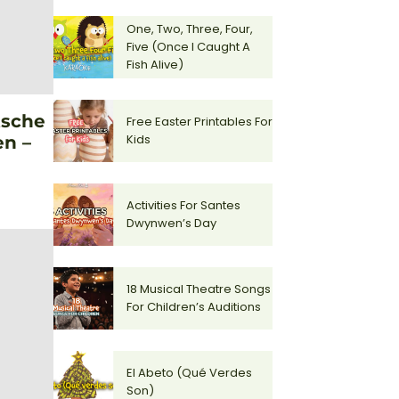
One, Two, Three, Four,
Five (Once I Caught A
Fish Alive)
tsche
Free Easter Printables For
Kids
en –
Activities For Santes
Dwynwen’s Day
18 Musical Theatre Songs
For Children’s Auditions
El Abeto (Qué Verdes
Son)