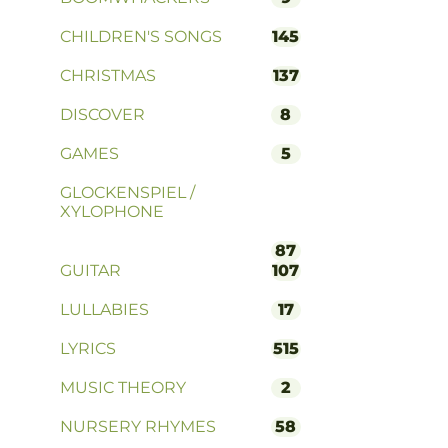
CHILDREN'S SONGS
145
CHRISTMAS
137
DISCOVER
8
GAMES
5
GLOCKENSPIEL /
XYLOPHONE
87
GUITAR
107
LULLABIES
17
LYRICS
515
MUSIC THEORY
2
NURSERY RHYMES
58