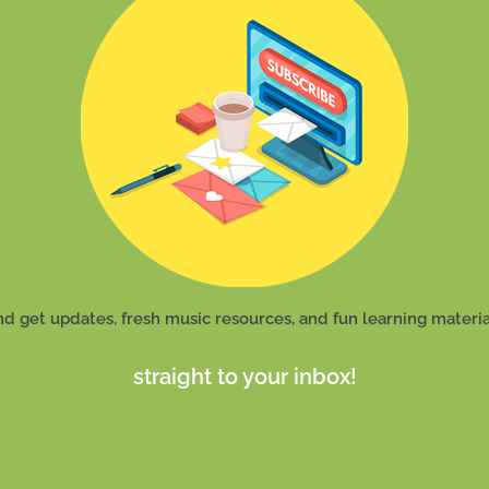
nd get updates, fresh music resources, and fun learning materia
straight to your inbox!