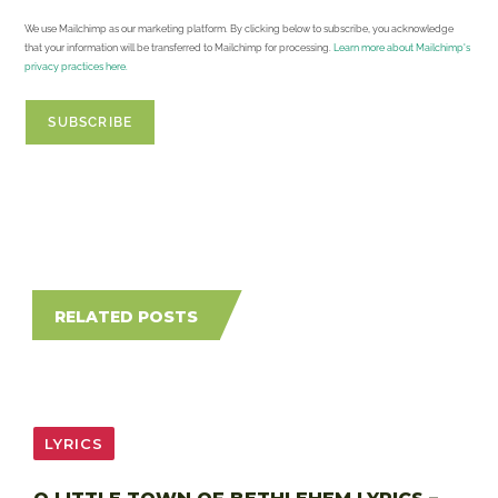
We use Mailchimp as our marketing platform. By clicking below to subscribe, you acknowledge
that your information will be transferred to Mailchimp for processing.
Learn more about Mailchimp's
privacy practices here.
RELATED POSTS
LYRICS