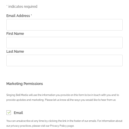
*
indicates required
Email Address
*
First Name
Last Name
Marketing Permissions
Singing Bell Media will use the information you provide on this form to be in touch with you and to
provide updates and marketing. Please let us know all the ways you would like to hear from us:
Email
You can unsubscribe at any time by clicking the link in the footer of our emails. For information about
our privacy practices, please visit our Privacy Policy page.