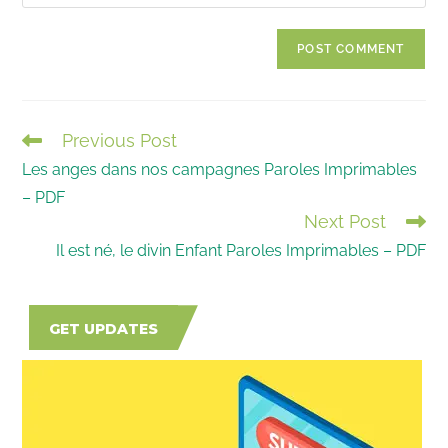
your
comment
to
website
comment
URL
(optional)
Previous Post
READ
Les anges dans nos campagnes Paroles Imprimables
MORE
– PDF
ARTICLES
Next Post
Il est né, le divin Enfant Paroles Imprimables – PDF
GET UPDATES