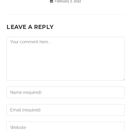
February 2, 2022
LEAVE A REPLY
Comment
Enter
your
name
Enter
or
your
username
email
Enter
to
address