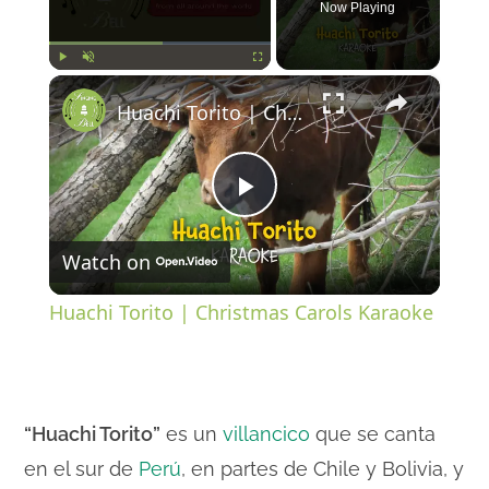
Now Playing
×
Play
Unmute
Fullscreen
Huachi Torito | Christmas Carols Karaoke
P
Watch on
l
Huachi Torito | Christmas Carols Karaoke
a
y
“Huachi Torito”
es un
villancico
que se canta
en el sur de
Perú
, en partes de Chile y Bolivia, y
V