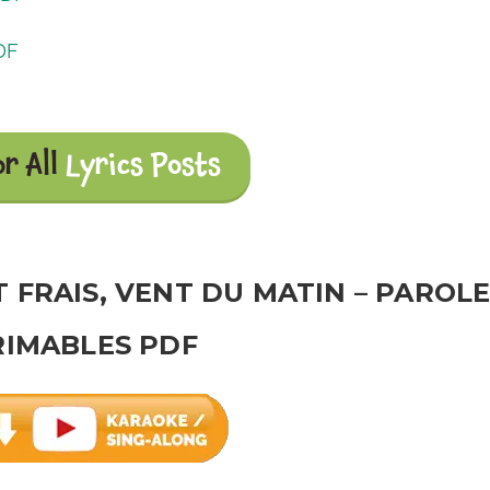
DF
or All
Lyrics Posts
 FRAIS, VENT DU MATIN – PAROL
RIMABLES PDF