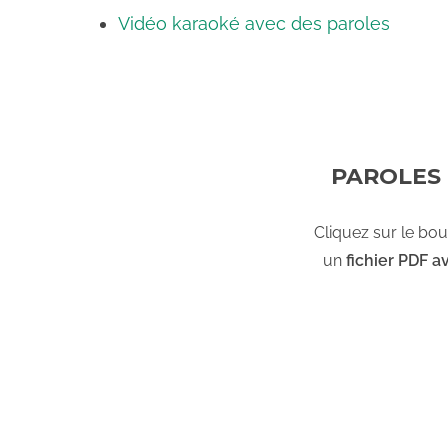
i
Vidéo karaoké avec des paroles
d
e
PAROLES 
o
Cliquez sur le bo
un
fichier PDF a