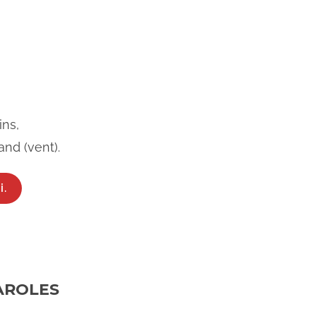
ins,
and (vent).
i.
AROLES