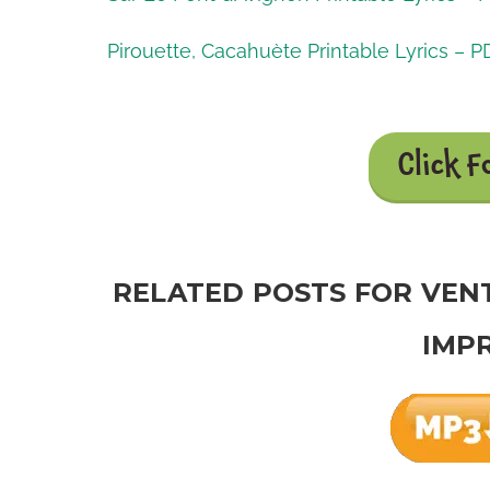
Pirouette, Cacahuète Printable Lyrics – P
Click F
RELATED POSTS FOR VENT
IMP