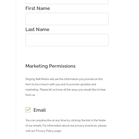
First Name
reen
Last Name
Marketing Permissions
Singing Bell Media will use the information you provide on this
form to be in touch with you and to provide updates and
marketing. Please let us know all the ways you would like to hear
from us:
Email
You can unsubscribe at any time by clicking the link in the footer
of our emails. For information about our privacy practices, please
visit our Privacy Policy page.