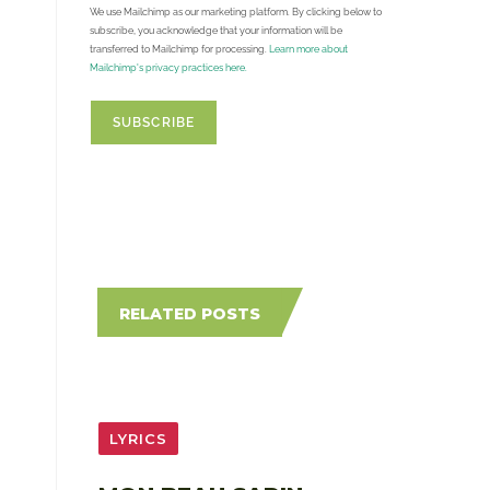
We use Mailchimp as our marketing platform. By clicking below to
subscribe, you acknowledge that your information will be
transferred to Mailchimp for processing.
Learn more about
Mailchimp's privacy practices here.
RELATED POSTS
LYRICS