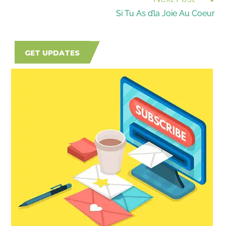
ARTICLES
Si Tu As d’la Joie Au Coeur
GET UPDATES