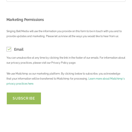
Marketing Permissions
Singing Bell Media will use the information you provide on this form to be in touch with you and to
provide updates and marketing. Please let us know all the ways you would like to hear from us:
Email
You can unsubscribe at any time by clicking the link in the footer of our emails. For information about
our privacy practices, please visit our Privacy Policy page.
We use Mailchimp as our marketing platform. By clicking below to subscribe, you acknowledge
that your information will be transferred to Mailchimp for processing.
Learn more about Mailchimp's
privacy practices here.