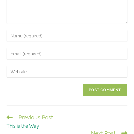
Enter
your
name
Enter
or
your
username
email
Enter
to
address
your
comment
to
website
comment
URL
(optional)
Previous Post
READ
This is the Way
MORE
Next Post