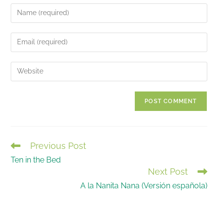
Enter
your
name
Enter
or
your
username
email
Enter
to
address
your
comment
to
website
comment
URL
(optional)
Previous Post
READ
Ten in the Bed
MORE
Next Post
ARTICLES
A la Nanita Nana (Versión española)