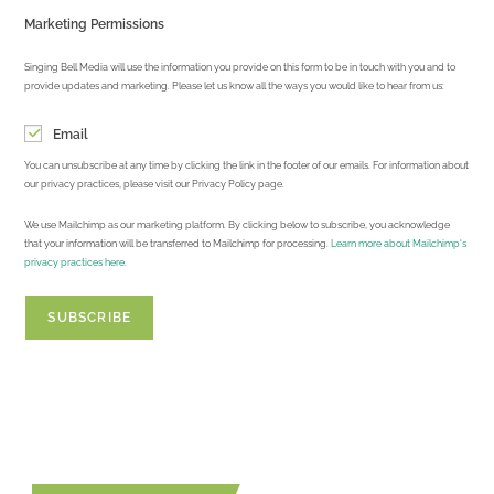
Marketing Permissions
Singing Bell Media will use the information you provide on this form to be in touch with you and to
provide updates and marketing. Please let us know all the ways you would like to hear from us:
Email
You can unsubscribe at any time by clicking the link in the footer of our emails. For information about
our privacy practices, please visit our Privacy Policy page.
We use Mailchimp as our marketing platform. By clicking below to subscribe, you acknowledge
that your information will be transferred to Mailchimp for processing.
Learn more about Mailchimp's
privacy practices here.